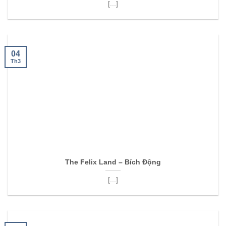
[...]
04
Th3
The Felix Land – Bích Động
[...]