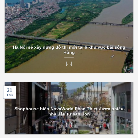
Hà Nội sẽ xây dựng đô thị mới tại 6 khu vực bãi sông
Hồng
[...]
31
Th3
Shophouse biển NovaWorld Phan Thiet được nhiều
nhà đầu tư săn đón
[...]