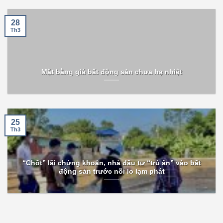
28
Th3
Mặt bằng giá bất động sản chưa hạ nhiệt
25
Th3
“Chốt” lãi chứng khoán, nhà đầu tư “trú ẩn” vào bất
động sản trước nỗi lo lạm phát