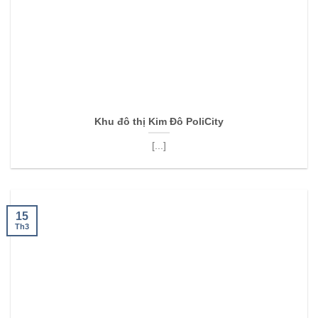
Khu đô thị Kim Đô PoliCity
[...]
15
Th3