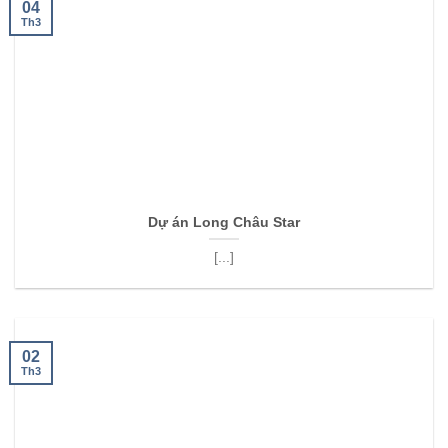
04
Th3
Dự án Long Châu Star
[...]
02
Th3